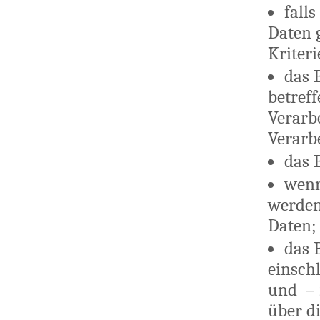
fall
Daten g
Kriteri
das 
betref
Verarb
Verarb
das 
wenn
werden
Daten;
das 
einsch
und – 
über di