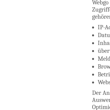
Webgo 
Zugriff
gehöre
IP-A
Datu
Inha
über
Meld
Brow
Betr
Webs
Der Anb
Auswer
Optimie