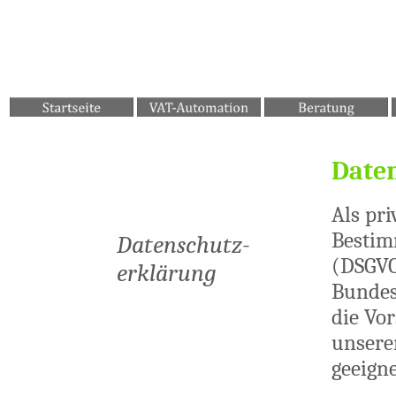
Date
Als pr
Bestim
Datenschutz-
(DSGVO
erklärung
Bundes
die Vo
unsere
geeign