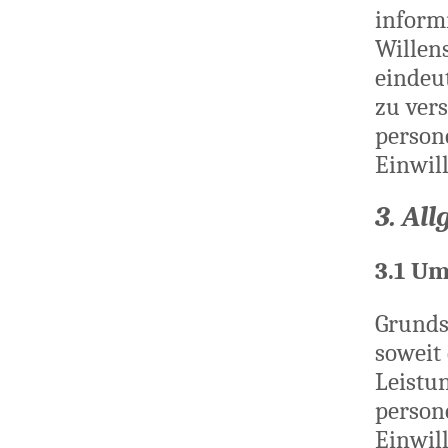
inform
Willen
eindeu
zu vers
person
Einwil
3. Al
3.1 U
Grunds
soweit 
Leistu
person
Einwil