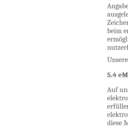
Angaben
ausgele
Zeichen
beim e
ermögli
nutzerf
Unsere
5.4 eM
Auf uns
elektr
erfülle
elektr
diese 