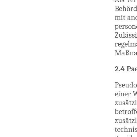
Behörde
mit an
person
Zuläss
regelm
Maßnah
2.4 P
Pseudo
einer 
zusätz
betrof
zusätz
techni