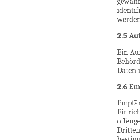
gewähr
identif
werden
2.5 Au
Ein Auf
Behörd
Daten 
2.6 E
Empfäng
Einric
offeng
Dritte
bestim