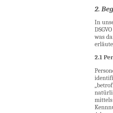
2. Be
In uns
DSGVO 
was dar
erläute
2.1 P
Person
identif
„betrof
natürli
mittel
Kennnu