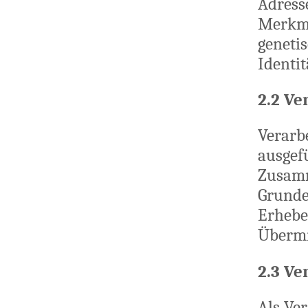
Adress
Merkma
genetis
Identit
2.2 Ve
Verarbe
ausgef
Zusamm
Grunde
Erhebe
Übermi
2.3 Ve
Als Ver