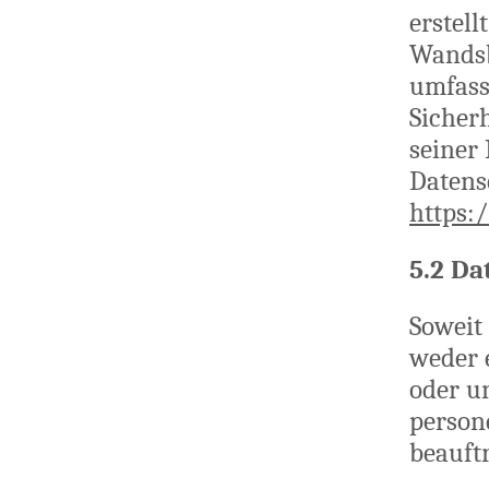
erstel
Wandsbe
umfass
Sicher
seiner
Datens
https:
5.2 D
Soweit 
weder 
oder u
person
beauft