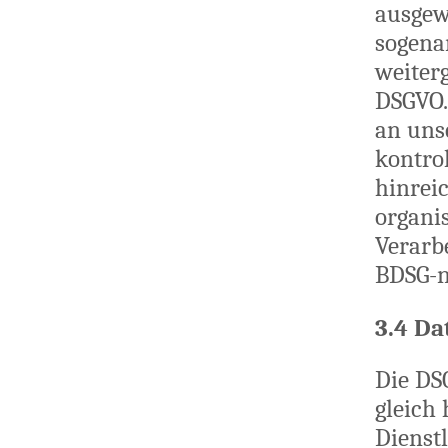
ausgew
sogena
weiterg
DSGVO. 
an uns
kontrol
hinrei
organi
Verarb
BDSG-n
3.4 Da
Die DS
gleich
Dienst