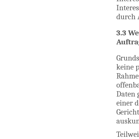
Intere
durch A
3.3 We
Auftra
Grunds
keine 
Rahmen
offenba
Daten 
einer 
Gerich
auskunf
Teilwe