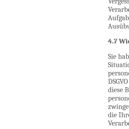
Vergess
Verarb
Aufgabe
Ausübun
4.7 Wi
Sie ha
Situati
persone
DSGVO e
diese B
person
zwinge
die Ih
Verarb