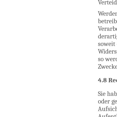
Vertei
Werden
betreib
Verarb
derarti
soweit
Widers
so wer
Zwecke
4.8 Re
Sie ha
oder g
Aufsic
Aufenth