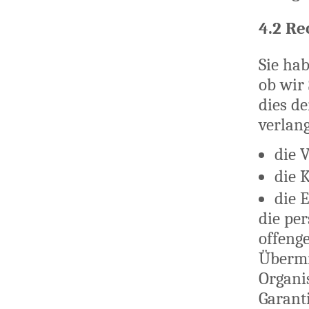
4.2 Re
Sie ha
ob wir
dies de
verlan
die 
die 
die 
die pe
offeng
Übermi
Organi
Garant