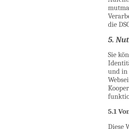
mutmaß
Verarb
die DS
5. Nu
Sie kö
Identi
und in
Websei
Kooper
funkti
5.1 Vo
Diese 