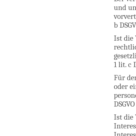
und un
vorvert
b DSGV
Ist di
rechtli
gesetzl
1 lit. 
Für den
oder e
persone
DSGVO 
Ist di
Intere
Intere