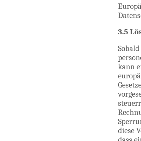
Europä
Datens
3.5 Lö
Sobald 
person
kann e
europä
Gesetze
vorgese
steuer
Rechnu
Sperru
diese V
dass e